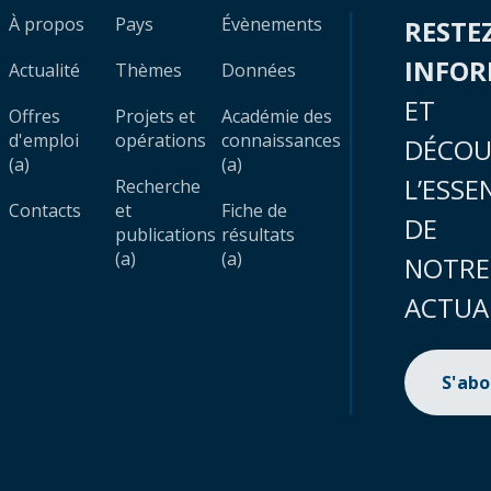
À propos
Pays
Évènements
RESTE
INFO
Actualité
Thèmes
Données
ET
Offres
Projets et
Académie des
d'emploi
opérations
connaissances
DÉCOU
(a)
(a)
L’ESSE
Recherche
Contacts
et
Fiche de
DE
publications
résultats
(a)
(a)
NOTRE
ACTUA
S'ab