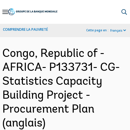
Skip
to
Main
COMPRENDRE LA PAUVRETÉ
Cette page en :
Français
Navigation
Congo, Republic of -
AFRICA- P133731- CG-
Statistics Capacity
Building Project -
Procurement Plan
(anglais)