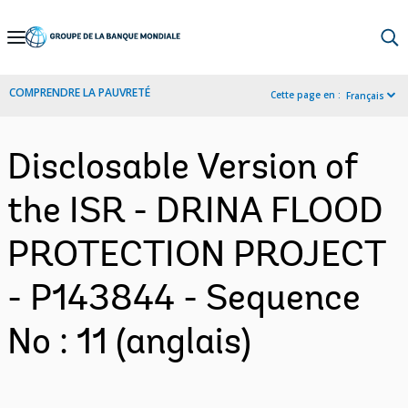
Skip
to
Main
COMPRENDRE LA PAUVRETÉ
Cette page en :
Français
Navigation
Disclosable Version of
the ISR - DRINA FLOOD
PROTECTION PROJECT
- P143844 - Sequence
No : 11 (anglais)