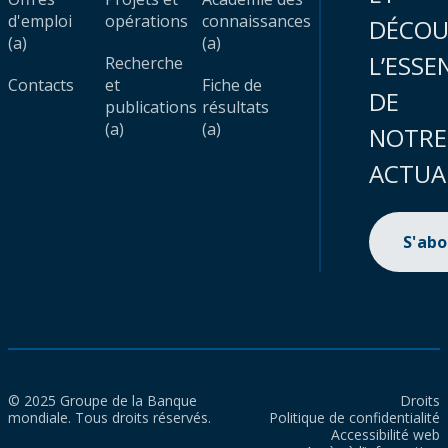
d'emploi
opérations
connaissances
DÉCOU
(a)
(a)
L’ESSE
Recherche
Contacts
et
Fiche de
DE
publications
résultats
(a)
(a)
NOTRE
ACTUA
S'ab
© 2025 Groupe de la Banque
Droits
mondiale. Tous droits réservés.
Politique de confidentialité
Accessibilité web