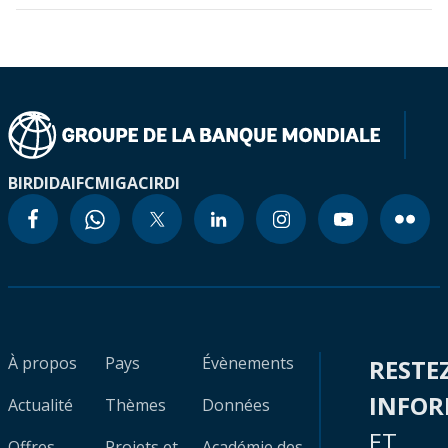
BIRD
IDA
IFC
MIGA
CIRDI
À propos
Pays
Évènements
RESTE
INFO
Actualité
Thèmes
Données
ET
Offres
Projets et
Académie des