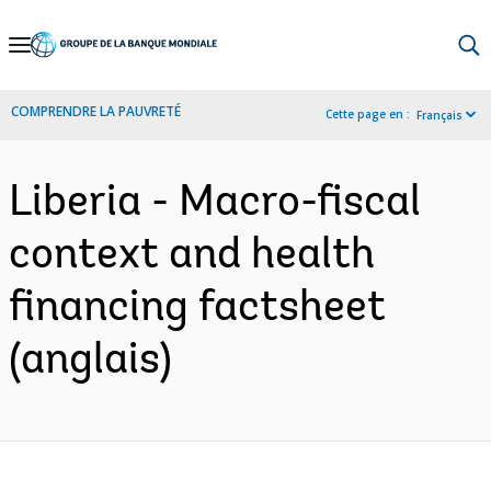
Skip
to
Main
COMPRENDRE LA PAUVRETÉ
Cette page en :
Français
Navigation
Liberia - Macro-fiscal
context and health
financing factsheet
(anglais)