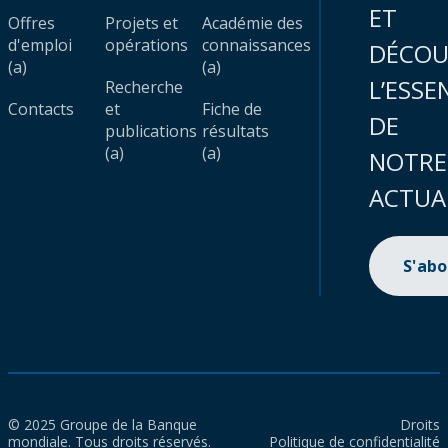
ET
Offres
Projets et
Académie des
d'emploi
opérations
connaissances
DÉCOU
(a)
(a)
L’ESSE
Recherche
Contacts
et
Fiche de
DE
publications
résultats
(a)
(a)
NOTRE
ACTUA
S'ab
© 2025 Groupe de la Banque
Droits
mondiale. Tous droits réservés.
Politique de confidentialité