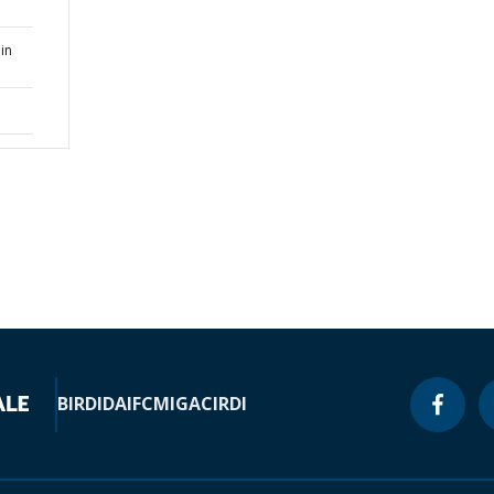
in
BIRD
IDA
IFC
MIGA
CIRDI