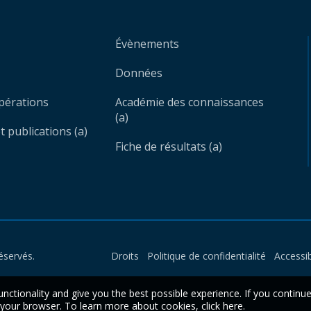
Évènements
Données
opérations
Académie des connaissances
(a)
 publications (a)
Fiche de résultats (a)
éservés.
Droits
Politique de confidentialité
Accessib
unctionality and give you the best possible experience. If you continu
n your browser. To learn more about cookies,
click here
.