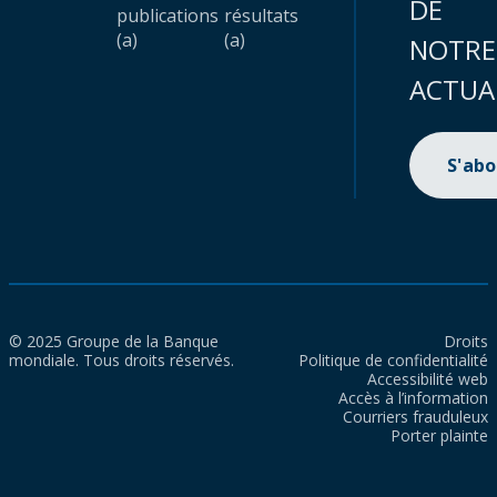
DE
publications
résultats
(a)
(a)
NOTRE
ACTUA
S'ab
© 2025 Groupe de la Banque
Droits
mondiale. Tous droits réservés.
Politique de confidentialité
Accessibilité web
Accès à l’information
Courriers frauduleux
Porter plainte