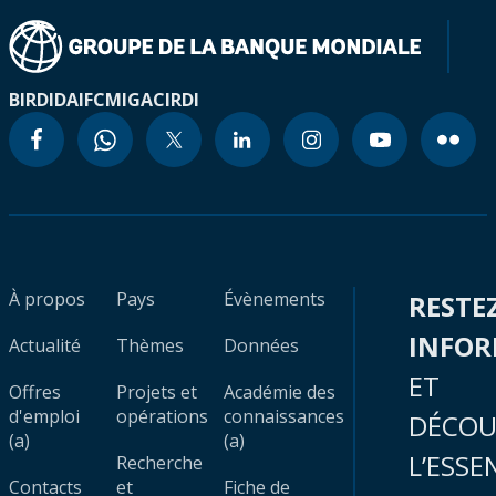
BIRD
IDA
IFC
MIGA
CIRDI
À propos
Pays
Évènements
RESTE
INFO
Actualité
Thèmes
Données
ET
Offres
Projets et
Académie des
d'emploi
opérations
connaissances
DÉCOU
(a)
(a)
L’ESSE
Recherche
Contacts
et
Fiche de