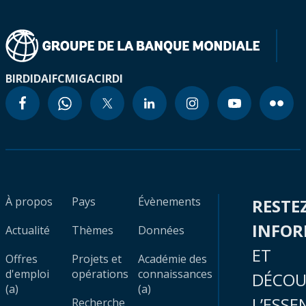
BIRD
IDA
IFC
MIGA
CIRDI
À propos
Pays
Évènements
RESTE
INFO
Actualité
Thèmes
Données
ET
Offres
Projets et
Académie des
d'emploi
opérations
connaissances
DÉCOU
(a)
(a)
L’ESSE
Recherche