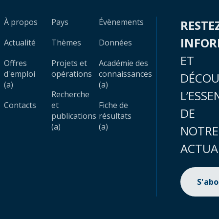
À propos
Pays
Évènements
RESTE
INFO
Actualité
Thèmes
Données
ET
Offres
Projets et
Académie des
d'emploi
opérations
connaissances
DÉCOU
(a)
(a)
L’ESSE
Recherche
Contacts
et
Fiche de
DE
publications
résultats
(a)
(a)
NOTRE
ACTUA
S'ab