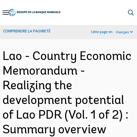
Skip
to
Main
COMPRENDRE LA PAUVRETÉ
Cette page en :
Français
Navigation
Lao - Country Economic
Memorandum -
Realizing the
development potential
of Lao PDR (Vol. 1 of 2) :
Summary overview