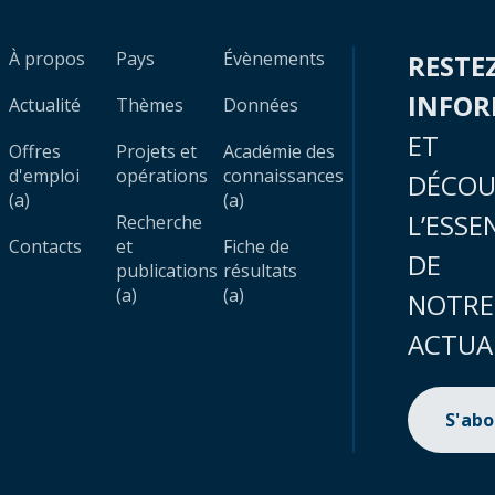
À propos
Pays
Évènements
RESTE
INFO
Actualité
Thèmes
Données
ET
Offres
Projets et
Académie des
d'emploi
opérations
connaissances
DÉCOU
(a)
(a)
L’ESSE
Recherche
Contacts
et
Fiche de
DE
publications
résultats
(a)
(a)
NOTRE
ACTUA
S'ab