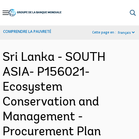
Skip
to
Main
COMPRENDRE LA PAUVRETÉ
Cette page en :
Français
Navigation
Sri Lanka - SOUTH
ASIA- P156021-
Ecosystem
Conservation and
Management -
Procurement Plan