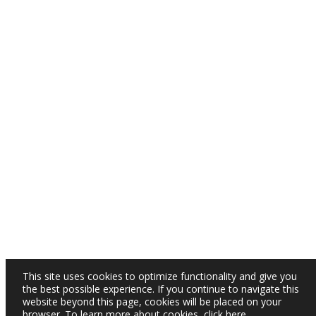
This site uses cookies to optimize functionality and give you
the best possible experience. If you continue to navigate this
website beyond this page, cookies will be placed on your
browser. To learn more about cookies,
click here
.