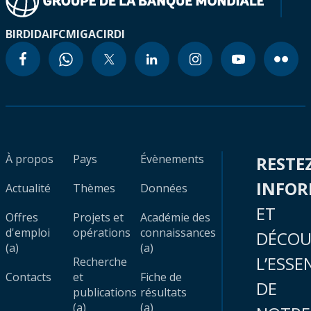
BIRD
IDA
IFC
MIGA
CIRDI
À propos
Pays
Évènements
RESTE
INFO
Actualité
Thèmes
Données
ET
Offres
Projets et
Académie des
d'emploi
opérations
connaissances
DÉCOU
(a)
(a)
L’ESSE
Recherche
Contacts
et
Fiche de
DE
publications
résultats
(a)
(a)