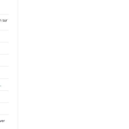
n sur
,
iver