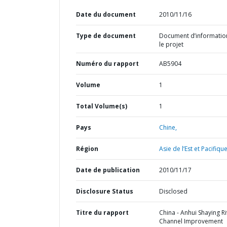
Date du document
2010/11/16
Type de document
Document d’informatio
le projet
Numéro du rapport
AB5904
Volume
1
Total Volume(s)
1
Pays
Chine,
Région
Asie de l’Est et Pacifique
Date de publication
2010/11/17
Disclosure Status
Disclosed
Titre du rapport
China - Anhui Shaying R
Channel Improvement