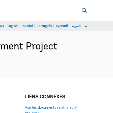
ais
English
Español
Português
Русский
العربية
ement Project
LIENS CONNEXES
Voir les documents relatifs au(x)
projet(s)