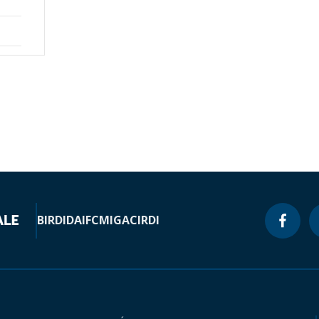
BIRD
IDA
IFC
MIGA
CIRDI