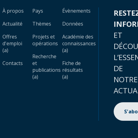
À propos
Pays
Évènements
RESTE
INFO
Actualité
Thèmes
Données
ET
Offres
Projets et
Académie des
d'emploi
opérations
connaissances
DÉCOU
(a)
(a)
L’ESSE
Recherche
Contacts
et
Fiche de
DE
publications
résultats
(a)
(a)
NOTRE
ACTUA
S'ab