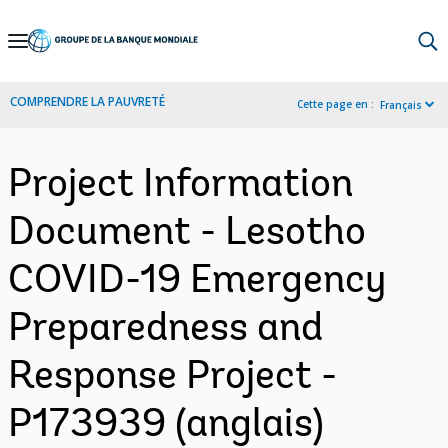
Skip
to
Main
COMPRENDRE LA PAUVRETÉ
Cette page en :
Français
Navigation
Project Information
Document - Lesotho
COVID-19 Emergency
Preparedness and
Response Project -
P173939 (anglais)