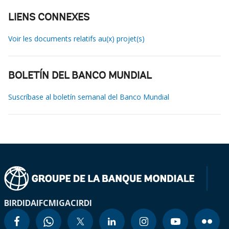
LIENS CONNEXES
Voir les documents relatifs au(x) projet(s)
BOLETÍN DEL BANCO MUNDIAL
Suscríbase al boletín semanal del Banco Mundial
BIRD
IDA
IFC
MIGA
CIRDI