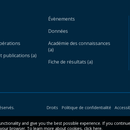
Évènements
Données
opérations
Académie des connaissances
(a)
 publications (a)
Fiche de résultats (a)
éservés.
Droits
Politique de confidentialité
Accessib
unctionality and give you the best possible experience. If you continu
n your browser. To learn more about cookies,
click here
.