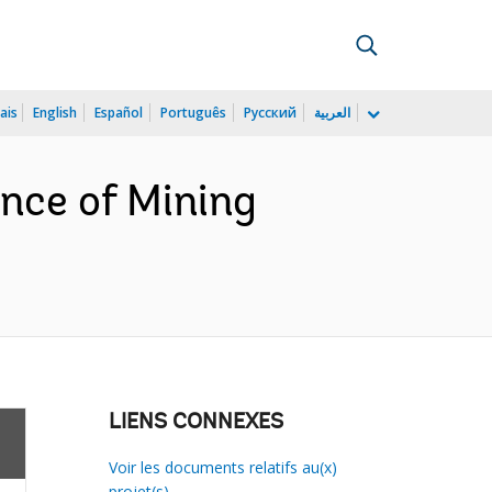
ais
English
Español
Português
Русский
العربية
nce of Mining
LIENS CONNEXES
Voir les documents relatifs au(x)
projet(s)