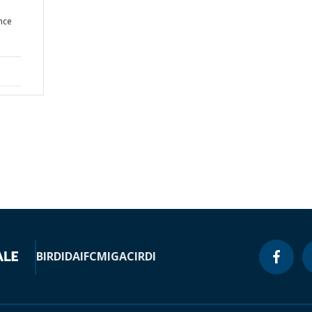
nce
BIRD
IDA
IFC
MIGA
CIRDI