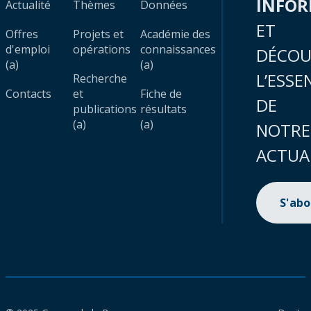
INFO
Actualité
Thèmes
Données
ET
Offres
Projets et
Académie des
d'emploi
opérations
connaissances
DÉCOU
(a)
(a)
L’ESSE
Recherche
Contacts
et
Fiche de
DE
publications
résultats
(a)
(a)
NOTRE
ACTUA
S'ab