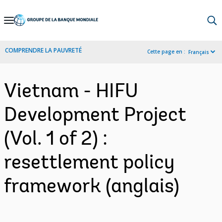
Skip
to
Main
COMPRENDRE LA PAUVRETÉ
Cette page en :
Français
Navigation
Vietnam - HIFU
Development Project
(Vol. 1 of 2) :
resettlement policy
framework (anglais)