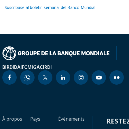
Suscríbase al boletín semanal del Banco Mundial
BIRD
IDA
IFC
MIGA
CIRDI
À propos
Pays
Évènements
RESTE