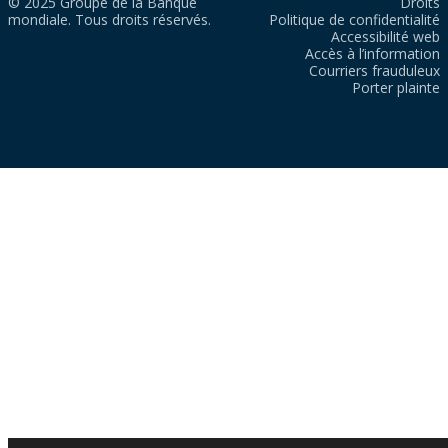
© 2025 Groupe de la Banque
Droits
mondiale. Tous droits réservés.
Politique de confidentialité
Accessibilité web
Accès à l’information
Courriers frauduleux
Porter plainte