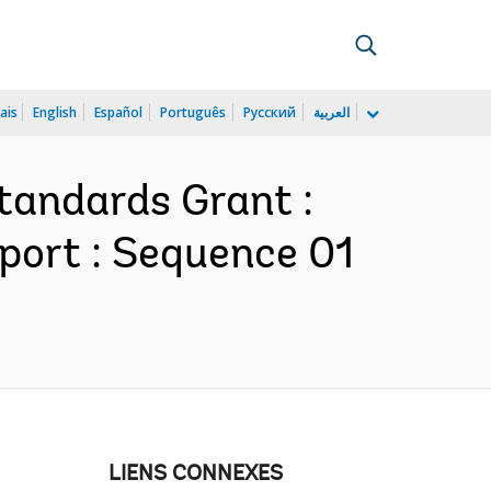
ais
English
Español
Português
Русский
العربية
andards Grant :
port : Sequence 01
LIENS CONNEXES