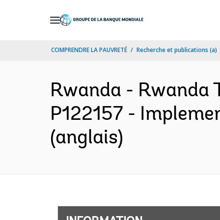
Skip
to
Main
COMPRENDRE LA PAUVRETÉ
Recherche et publications (a)
Navigation
Rwanda - Rwanda T
P122157 - Implemen
(anglais)