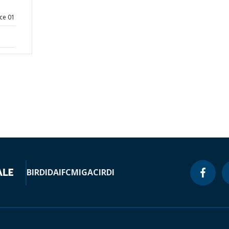
ce 01
BIRD
IDA
IFC
MIGA
CIRDI