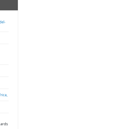
del-
rica,
dards