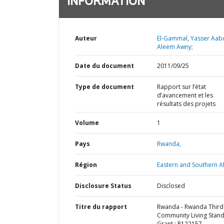
INFORMATION
Auteur
El-Gammal, Yasser Aab
Aleem Awny;
Date du document
2011/09/25
Type de document
Rapport sur l’état
d’avancement et les
résultats des projets
Volume
1
Pays
Rwanda,
Région
Eastern and Southern Af
Disclosure Status
Disclosed
Titre du rapport
Rwanda - Rwanda Third
Community Living Stan
Grant : P122157 -