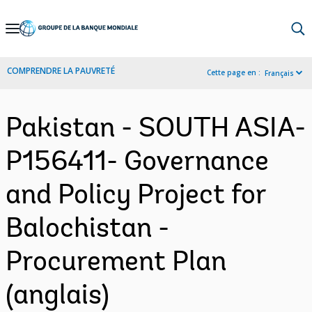
Skip
to
Main
COMPRENDRE LA PAUVRETÉ
Cette page en :
Français
Navigation
Pakistan - SOUTH ASIA-
P156411- Governance
and Policy Project for
Balochistan -
Procurement Plan
(anglais)