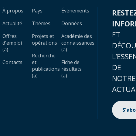
À propos
Pays
Évènements
RESTE
INFO
Actualité
Thèmes
Données
ET
Offres
Projets et
Académie des
d'emploi
opérations
connaissances
DÉCOU
(a)
(a)
L’ESSE
Recherche
Contacts
et
Fiche de
DE
publications
résultats
(a)
(a)
NOTRE
ACTUA
S'ab