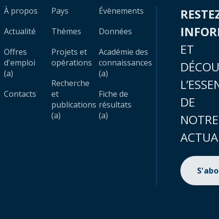
À propos
Pays
Évènements
RESTE
INFO
Actualité
Thèmes
Données
ET
Offres
Projets et
Académie des
d'emploi
opérations
connaissances
DÉCOU
(a)
(a)
L’ESSE
Recherche
Contacts
et
Fiche de
DE
publications
résultats
(a)
(a)
NOTRE
ACTUA
S'ab