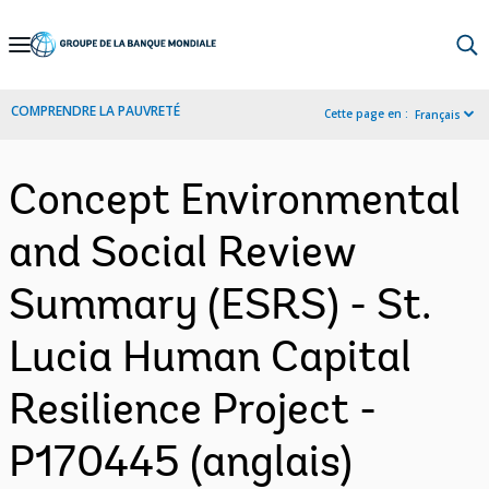
Skip
to
Main
COMPRENDRE LA PAUVRETÉ
Cette page en :
Français
Navigation
Concept Environmental
and Social Review
Summary (ESRS) - St.
Lucia Human Capital
Resilience Project -
P170445 (anglais)