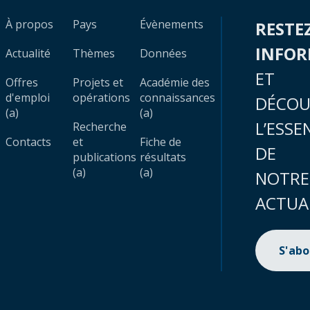
À propos
Pays
Évènements
RESTE
INFO
Actualité
Thèmes
Données
ET
Offres
Projets et
Académie des
d'emploi
opérations
connaissances
DÉCOU
(a)
(a)
L’ESSE
Recherche
Contacts
et
Fiche de
DE
publications
résultats
(a)
(a)
NOTRE
ACTUA
S'ab