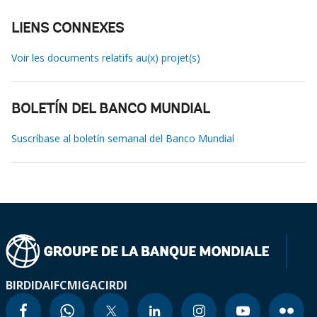
LIENS CONNEXES
Voir les documents relatifs au(x) projet(s)
BOLETÍN DEL BANCO MUNDIAL
Suscríbase al boletín semanal del Banco Mundial
BIRD
IDA
IFC
MIGA
CIRDI