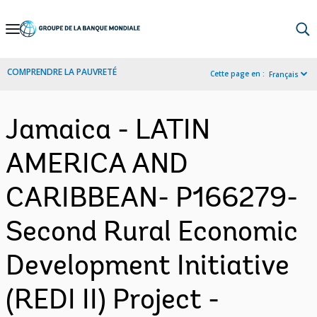
Skip
to
Main
COMPRENDRE LA PAUVRETÉ
Cette page en :
Français
Navigation
Jamaica - LATIN
AMERICA AND
CARIBBEAN- P166279-
Second Rural Economic
Development Initiative
(REDI II) Project -