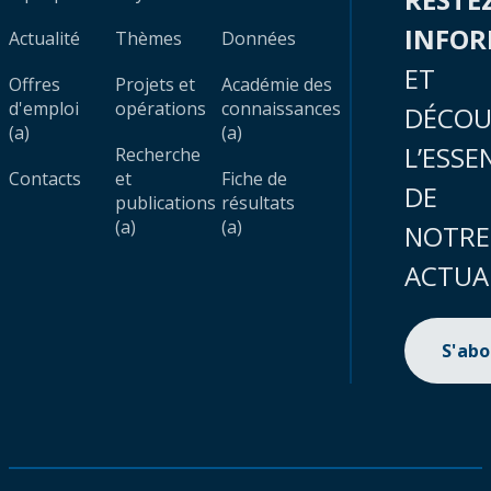
INFO
Actualité
Thèmes
Données
ET
Offres
Projets et
Académie des
d'emploi
opérations
connaissances
DÉCOU
(a)
(a)
L’ESSE
Recherche
Contacts
et
Fiche de
DE
publications
résultats
(a)
(a)
NOTRE
ACTUA
S'ab