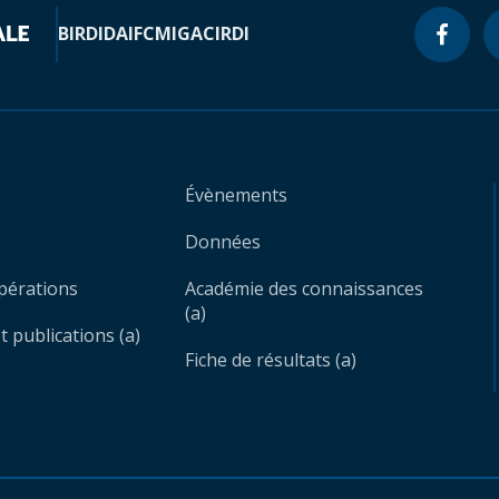
BIRD
IDA
IFC
MIGA
CIRDI
Évènements
Données
opérations
Académie des connaissances
(a)
 publications (a)
Fiche de résultats (a)