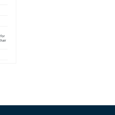
 for
chair