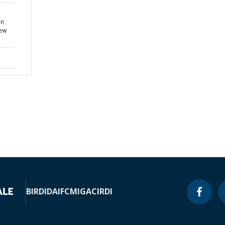
an
new
BIRD
IDA
IFC
MIGA
CIRDI