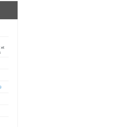
 et
s
)