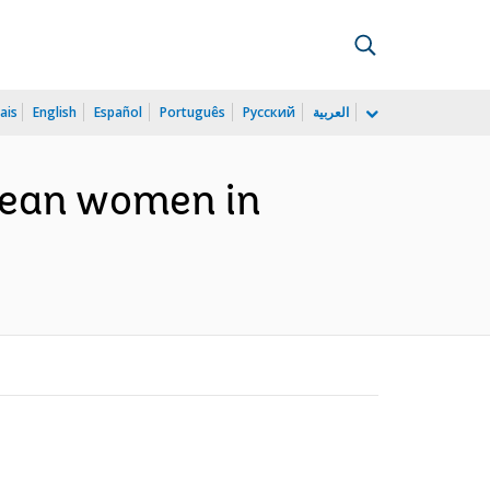
ais
English
Español
Português
Русский
العربية
bean women in