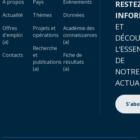
À propos
Pays
Évènements
RESTE
INFO
Actualité
Thèmes
Données
ET
Offres
Projets et
Académie des
d'emploi
opérations
connaissances
DÉCOU
(a)
(a)
L’ESSE
Recherche
Contacts
et
Fiche de
DE
publications
résultats
(a)
(a)
NOTRE
ACTUA
S'ab