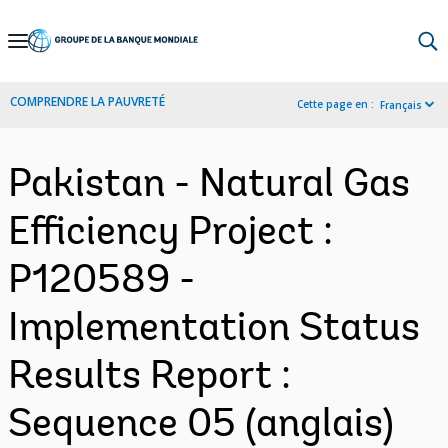
Skip
to
Main
COMPRENDRE LA PAUVRETÉ
Cette page en :
Français
Navigation
Pakistan - Natural Gas
Efficiency Project :
P120589 -
Implementation Status
Results Report :
Sequence 05 (anglais)