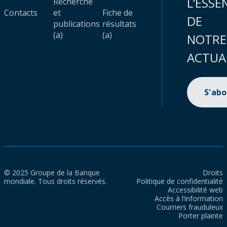
L’ESSE
Recherche
Contacts
et
Fiche de
DE
publications
résultats
(a)
(a)
NOTRE
ACTUA
S'ab
© 2025 Groupe de la Banque
Droits
mondiale. Tous droits réservés.
Politique de confidentialité
Accessibilité web
Accès à l’information
Courriers frauduleux
Porter plainte