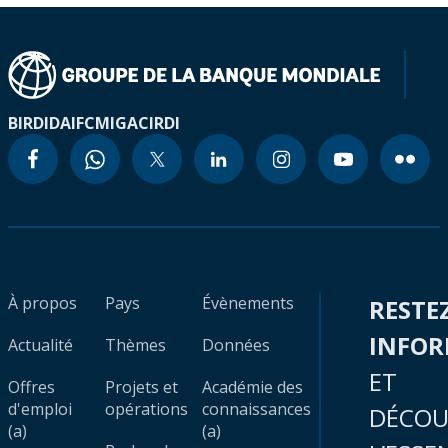
BIRD
IDA
IFC
MIGA
CIRDI
À propos
Pays
Évènements
RESTE
INFO
Actualité
Thèmes
Données
ET
Offres
Projets et
Académie des
d'emploi
opérations
connaissances
DÉCOU
(a)
(a)