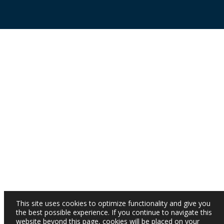
This site uses cookies to optimize functionality and give you
the best possible experience. If you continue to navigate this
website beyond this page, cookies will be placed on your