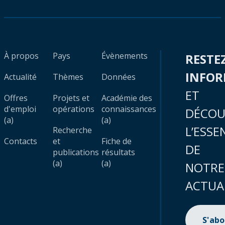
À propos
Pays
Évènements
RESTE
INFO
Actualité
Thèmes
Données
ET
Offres
Projets et
Académie des
d'emploi
opérations
connaissances
DÉCOU
(a)
(a)
L’ESSE
Recherche
Contacts
et
Fiche de
DE
publications
résultats
(a)
(a)
NOTRE
ACTUA
S'ab