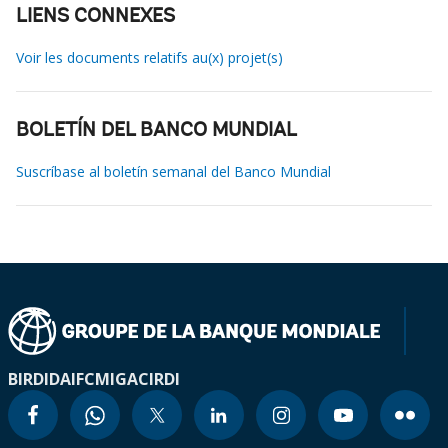
LIENS CONNEXES
Voir les documents relatifs au(x) projet(s)
BOLETÍN DEL BANCO MUNDIAL
Suscríbase al boletín semanal del Banco Mundial
BIRD
IDA
IFC
MIGA
CIRDI