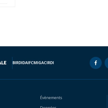
BIRD
IDA
IFC
MIGA
CIRDI
Évènements
Données