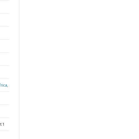
rica,
t 1