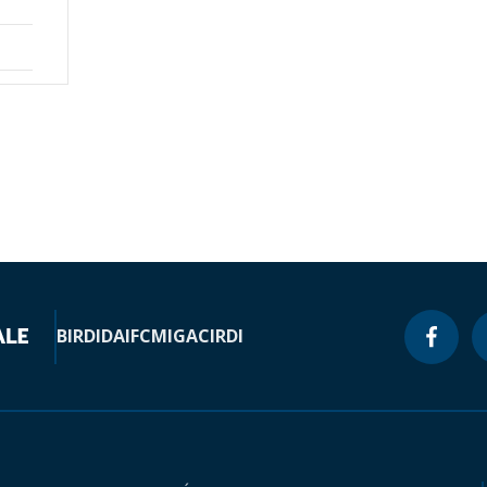
BIRD
IDA
IFC
MIGA
CIRDI