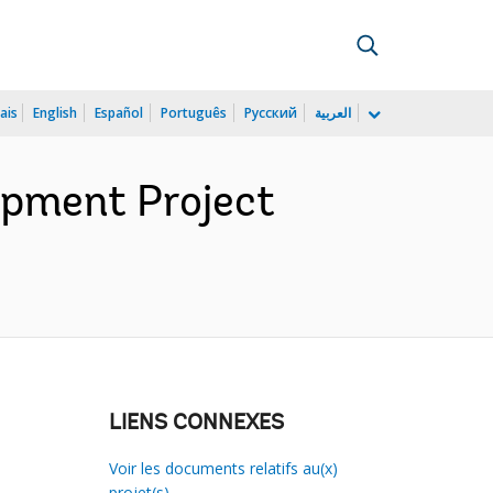
ais
English
Español
Português
Русский
العربية
opment Project
LIENS CONNEXES
Voir les documents relatifs au(x)
projet(s)