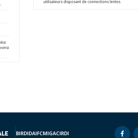
utilisateurs disposant de connections lentes.
,
Aksi
ovinsi
BIRD
IDA
IFC
MIGA
CIRDI