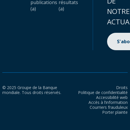
DE
publications
résultats
(a)
(a)
NOTRE
ACTUA
S'ab
© 2025 Groupe de la Banque
Droits
mondiale. Tous droits réservés.
Politique de confidentialité
Accessibilité web
Accès à l’information
Courriers frauduleux
Porter plainte