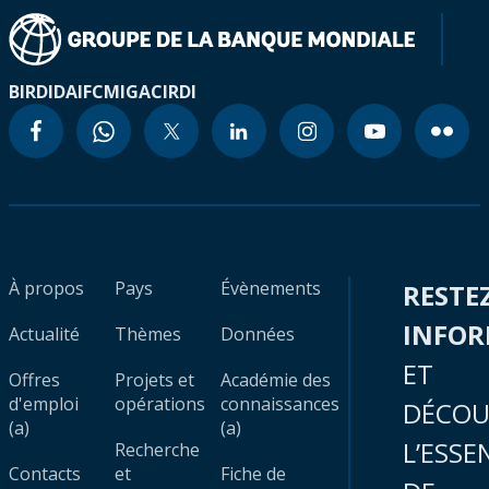
BIRD
IDA
IFC
MIGA
CIRDI
À propos
Pays
Évènements
RESTE
INFO
Actualité
Thèmes
Données
ET
Offres
Projets et
Académie des
d'emploi
opérations
connaissances
DÉCOU
(a)
(a)
L’ESSE
Recherche
Contacts
et
Fiche de