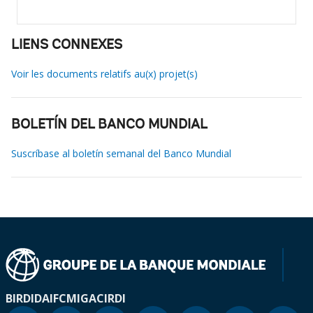
LIENS CONNEXES
Voir les documents relatifs au(x) projet(s)
BOLETÍN DEL BANCO MUNDIAL
Suscríbase al boletín semanal del Banco Mundial
BIRD
IDA
IFC
MIGA
CIRDI