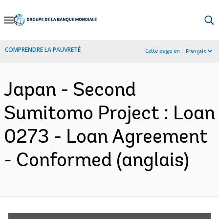
Skip
to
Main
COMPRENDRE LA PAUVRETÉ
Cette page en :
Français
Navigation
Japan - Second
Sumitomo Project : Loan
0273 - Loan Agreement
- Conformed (anglais)