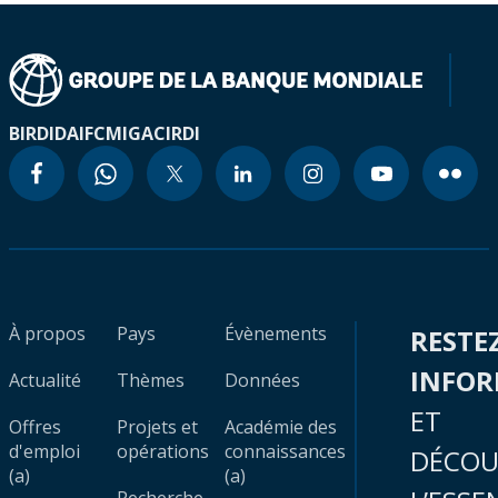
BIRD
IDA
IFC
MIGA
CIRDI
À propos
Pays
Évènements
RESTE
INFO
Actualité
Thèmes
Données
ET
Offres
Projets et
Académie des
d'emploi
opérations
connaissances
DÉCOU
(a)
(a)