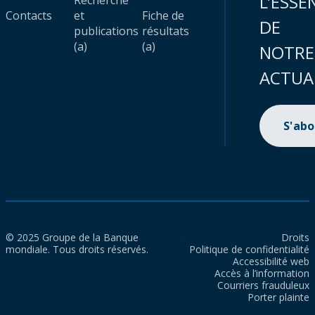
L’ESSE
Recherche
Contacts
et
Fiche de
DE
publications
résultats
(a)
(a)
NOTRE
ACTUA
S'ab
© 2025 Groupe de la Banque
Droits
mondiale. Tous droits réservés.
Politique de confidentialité
Accessibilité web
Accès à l’information
Courriers frauduleux
Porter plainte