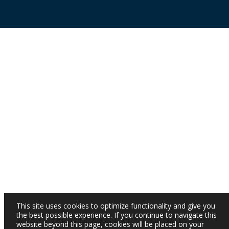
This site uses cookies to optimize functionality and give you
the best possible experience. If you continue to navigate this
website beyond this page, cookies will be placed on your