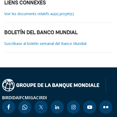
LIENS CONNEXES
Voir les documents relatifs au(x) projet(s)
BOLETÍN DEL BANCO MUNDIAL
Suscríbase al boletín semanal del Banco Mundial
BIRD
IDA
IFC
MIGA
CIRDI