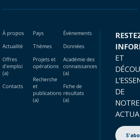
À propos
Pays
Évènements
RESTE
INFO
Actualité
Thèmes
Données
ET
Offres
Projets et
Académie des
d'emploi
opérations
connaissances
DÉCOU
(a)
(a)
L’ESSE
Recherche
Contacts
et
Fiche de
DE
publications
résultats
(a)
(a)
NOTRE
ACTUA
S'ab