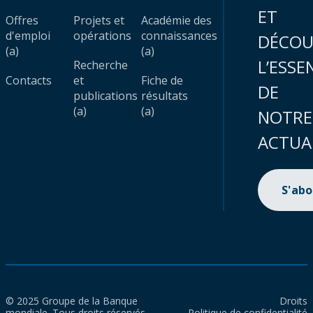
ET
Offres
Projets et
Académie des
d'emploi
opérations
connaissances
DÉCOU
(a)
(a)
L’ESSE
Recherche
Contacts
et
Fiche de
DE
publications
résultats
(a)
(a)
NOTRE
ACTUA
S'ab
© 2025 Groupe de la Banque
Droits
mondiale. Tous droits réservés.
Politique de confidentialité