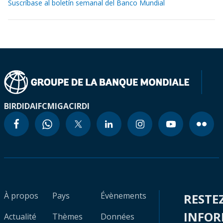
Suscríbase al boletín semanal del Banco Mundial
BIRD
IDA
IFC
MIGA
CIRDI
À propos
Pays
Évènements
RESTE
INFO
Actualité
Thèmes
Données