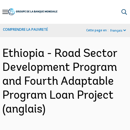
Skip
to
Main
COMPRENDRE LA PAUVRETÉ
Cette page en :
Français
Navigation
Ethiopia - Road Sector
Development Program
and Fourth Adaptable
Program Loan Project
(anglais)