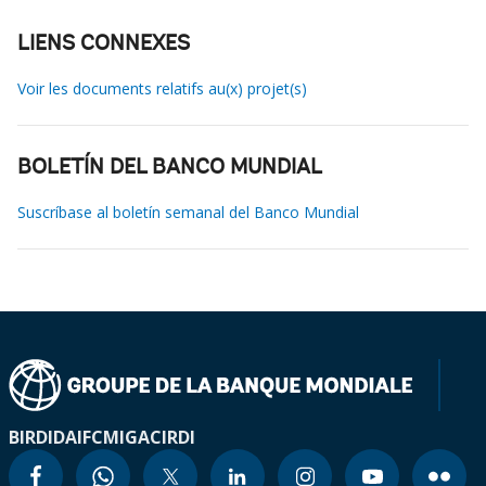
LIENS CONNEXES
Voir les documents relatifs au(x) projet(s)
BOLETÍN DEL BANCO MUNDIAL
Suscríbase al boletín semanal del Banco Mundial
BIRD
IDA
IFC
MIGA
CIRDI