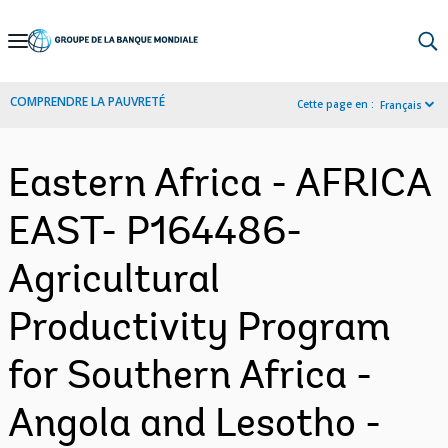
Skip
to
Main
COMPRENDRE LA PAUVRETÉ
Cette page en :
Français
Navigation
Eastern Africa - AFRICA
EAST- P164486-
Agricultural
Productivity Program
for Southern Africa -
Angola and Lesotho -