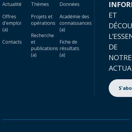
INFO
Actualité
Thèmes
Données
ET
Offres
Projets et
Académie des
d'emploi
opérations
connaissances
DÉCOU
(a)
(a)
L’ESSE
Recherche
Contacts
et
Fiche de
DE
publications
résultats
(a)
(a)
NOTRE
ACTUA
S'ab