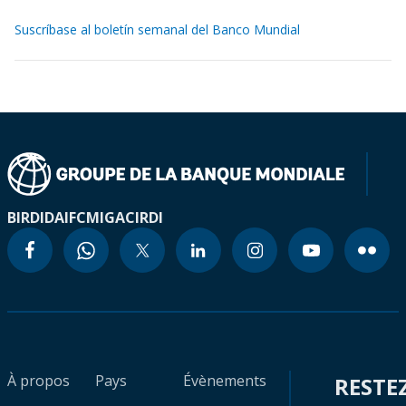
Suscríbase al boletín semanal del Banco Mundial
BIRD
IDA
IFC
MIGA
CIRDI
À propos
Pays
Évènements
RESTE