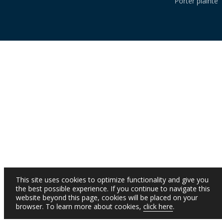
Porter plainte
This site uses cookies to optimize functionality and give you
the best possible experience. If you continue to navigate this
website beyond this page, cookies will be placed on your
browser. To learn more about cookies,
click here
.