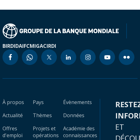
BIRD
IDA
IFC
MIGA
CIRDI
À propos
Pays
Évènements
RESTE
INFO
Actualité
Thèmes
Données
ET
Offres
Projets et
Académie des
d'emploi
opérations
connaissances
DÉCOU