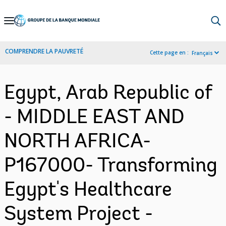
Skip
to
Main
COMPRENDRE LA PAUVRETÉ
Cette page en :
Français
Navigation
Egypt, Arab Republic of
- MIDDLE EAST AND
NORTH AFRICA-
P167000- Transforming
Egypt's Healthcare
System Project -