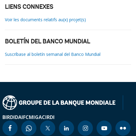
LIENS CONNEXES
Voir les documents relatifs au(x) projet(s)
BOLETÍN DEL BANCO MUNDIAL
Suscríbase al boletín semanal del Banco Mundial
BIRD
IDA
IFC
MIGA
CIRDI