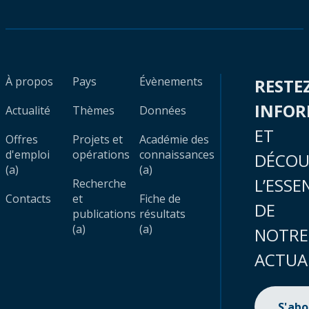
À propos
Pays
Évènements
RESTE
INFO
Actualité
Thèmes
Données
ET
Offres
Projets et
Académie des
d'emploi
opérations
connaissances
DÉCOU
(a)
(a)
L’ESSE
Recherche
Contacts
et
Fiche de
DE
publications
résultats
(a)
(a)
NOTRE
ACTUA
S'ab