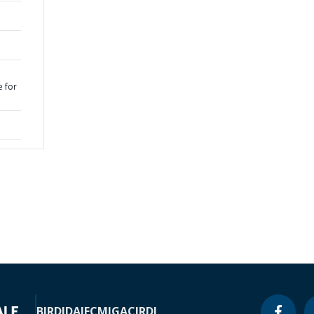
e for
BIRD
IDA
IFC
MIGA
CIRDI