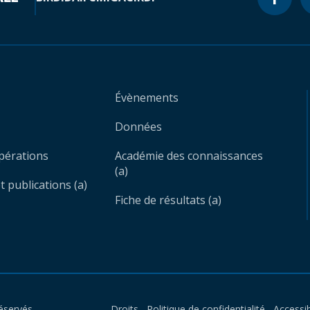
Évènements
Données
opérations
Académie des connaissances
(a)
 publications (a)
Fiche de résultats (a)
éservés.
Droits
Politique de confidentialité
Accessib