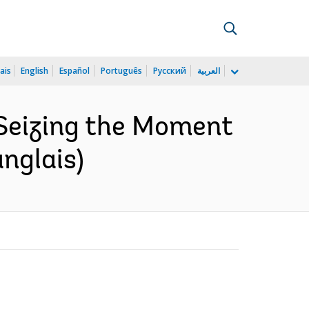
ais
English
Español
Português
Русский
العربية
 Seizing the Moment
nglais)