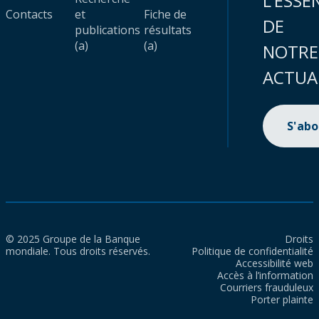
L’ESSE
Contacts
et
Fiche de
DE
publications
résultats
(a)
(a)
NOTRE
ACTUA
S'ab
© 2025 Groupe de la Banque
Droits
mondiale. Tous droits réservés.
Politique de confidentialité
Accessibilité web
Accès à l’information
Courriers frauduleux
Porter plainte