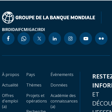
BIRD
IDA
IFC
MIGA
CIRDI
À propos
Pays
Évènements
RESTE
INFO
Actualité
Thèmes
Données
ET
Offres
Projets et
Académie des
d'emploi
opérations
connaissances
DÉCOU
(a)
(a)
Recherche