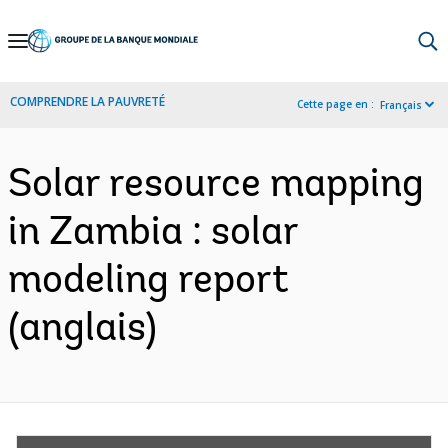
Skip
to
Main
COMPRENDRE LA PAUVRETÉ
Cette page en :
Français
Navigation
Solar resource mapping
in Zambia : solar
modeling report
(anglais)