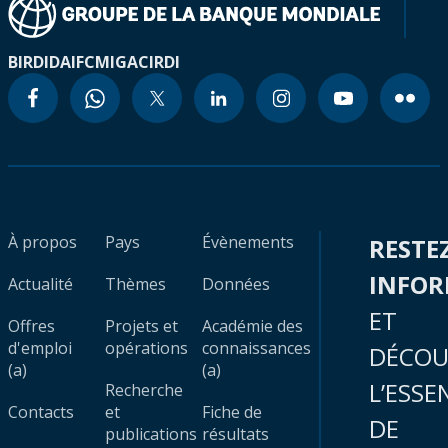
BIRD
IDA
IFC
MIGA
CIRDI
À propos
Pays
Évènements
RESTE
INFO
Actualité
Thèmes
Données
ET
Offres
Projets et
Académie des
d'emploi
opérations
connaissances
DÉCOU
(a)
(a)
L’ESSE
Recherche
Contacts
et
Fiche de
DE
publications
résultats