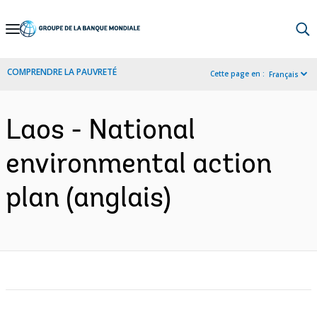
Skip
to
Main
COMPRENDRE LA PAUVRETÉ
Cette page en :
Français
Navigation
Laos - National
environmental action
plan (anglais)