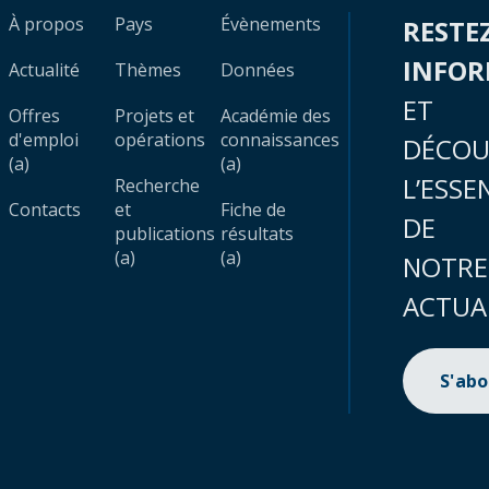
À propos
Pays
Évènements
RESTE
INFO
Actualité
Thèmes
Données
ET
Offres
Projets et
Académie des
d'emploi
opérations
connaissances
DÉCOU
(a)
(a)
L’ESSE
Recherche
Contacts
et
Fiche de
DE
publications
résultats
(a)
(a)
NOTRE
ACTUA
S'ab