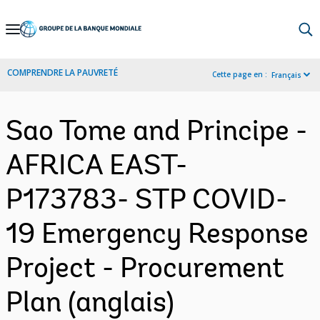
Skip
to
Main
COMPRENDRE LA PAUVRETÉ
Cette page en :
Français
Navigation
Sao Tome and Principe -
AFRICA EAST-
P173783- STP COVID-
19 Emergency Response
Project - Procurement
Plan (anglais)