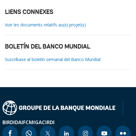
LIENS CONNEXES
Voir les documents relatifs au(x) projet(s)
BOLETÍN DEL BANCO MUNDIAL
Suscríbase al boletín semanal del Banco Mundial
BIRD
IDA
IFC
MIGA
CIRDI