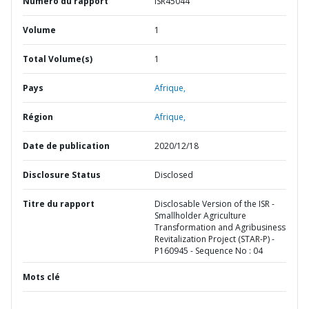
Numéro du rapport
ISR45044
Volume
1
Total Volume(s)
1
Pays
Afrique,
Région
Afrique,
Date de publication
2020/12/18
Disclosure Status
Disclosed
Titre du rapport
Disclosable Version of the ISR -
Smallholder Agriculture
Transformation and Agribusiness
Revitalization Project (STAR-P) -
P160945 - Sequence No : 04
Mots clé