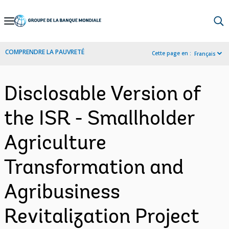
Skip
to
Main
COMPRENDRE LA PAUVRETÉ
Cette page en :
Français
Navigation
Disclosable Version of
the ISR - Smallholder
Agriculture
Transformation and
Agribusiness
Revitalization Project