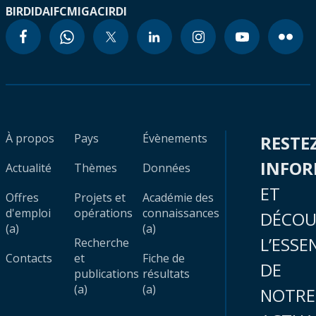
BIRD
IDA
IFC
MIGA
CIRDI
À propos
Pays
Évènements
RESTE
INFO
Actualité
Thèmes
Données
ET
Offres
Projets et
Académie des
d'emploi
opérations
connaissances
DÉCOU
(a)
(a)
L’ESSE
Recherche
Contacts
et
Fiche de
DE
publications
résultats
(a)
(a)
NOTRE