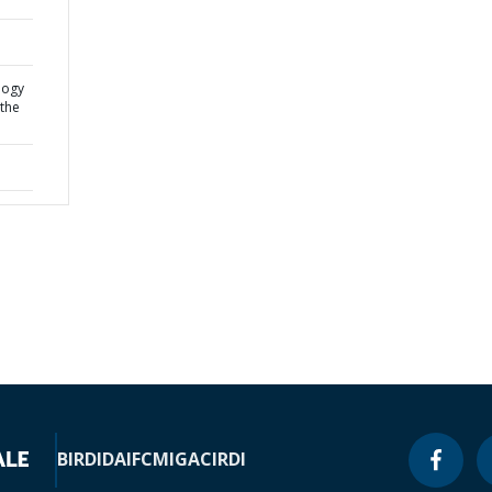
logy
 the
BIRD
IDA
IFC
MIGA
CIRDI