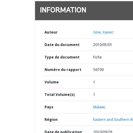
INFORMATION
Auteur
Gine, Xavier;
Date du document
2010/05/01
Type de document
Fiche
Numéro du rapport
56709
Volume
1
Total Volume(s)
1
Pays
Malawi,
Région
Eastern and Southern Af
Date de publication
2010/09/28