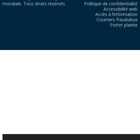
mondiale. Tous droits réservés.
Politique de confidentialité
Accessibilité web
Accès à l’information
Courriers frauduleux
Porter plainte