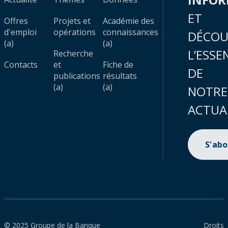
ET
Offres
Projets et
Académie des
d'emploi
opérations
connaissances
DÉCOU
(a)
(a)
L’ESSE
Recherche
Contacts
et
Fiche de
DE
publications
résultats
(a)
(a)
NOTRE
ACTUA
S'ab
© 2025 Groupe de la Banque
Droits