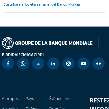
Suscríbase al boletín semanal del Banco Mundial
BIRD
IDA
IFC
MIGA
CIRDI
À propos
Pays
Évènements
RESTE
INFO
Actualité
Thèmes
Données