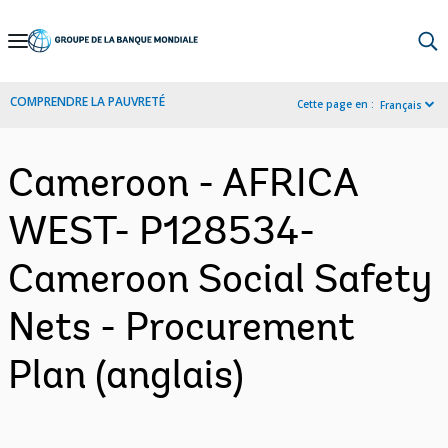
Skip
to
Main
COMPRENDRE LA PAUVRETÉ
Cette page en :
Français
Navigation
Cameroon - AFRICA
WEST- P128534-
Cameroon Social Safety
Nets - Procurement
Plan (anglais)