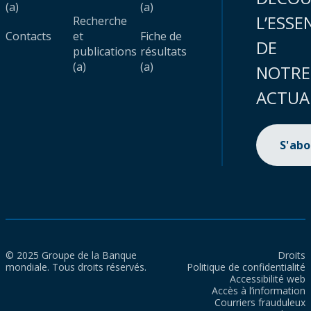
(a)
(a)
L’ESSE
Recherche
Contacts
et
Fiche de
DE
publications
résultats
(a)
(a)
NOTRE
ACTUA
S'ab
© 2025 Groupe de la Banque
Droits
mondiale. Tous droits réservés.
Politique de confidentialité
Accessibilité web
Accès à l’information
Courriers frauduleux