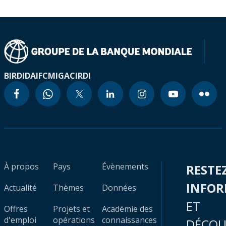
BIRD
IDA
IFC
MIGA
CIRDI
À propos
Pays
Évènements
RESTE
INFO
Actualité
Thèmes
Données
ET
Offres
Projets et
Académie des
d'emploi
opérations
connaissances
DÉCOU