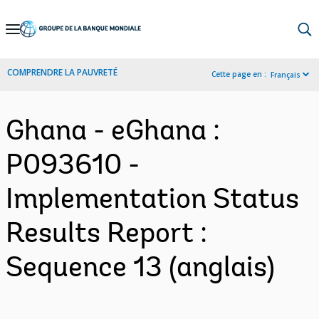
Skip
to
Main
COMPRENDRE LA PAUVRETÉ
Cette page en :
Français
Navigation
Ghana - eGhana :
P093610 -
Implementation Status
Results Report :
Sequence 13 (anglais)