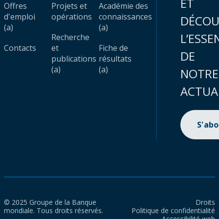
ET
Offres
Projets et
Académie des
d'emploi
opérations
connaissances
DÉCOU
(a)
(a)
L’ESSE
Recherche
Contacts
et
Fiche de
DE
publications
résultats
(a)
(a)
NOTRE
ACTUA
S'ab
© 2025 Groupe de la Banque
Droits
mondiale. Tous droits réservés.
Politique de confidentialité
Accessibilité web