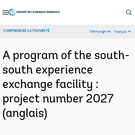
Skip
to
Main
COMPRENDRE LA PAUVRETÉ
Cette page en :
Français
Navigation
A program of the south-
south experience
exchange facility :
project number 2027
(anglais)