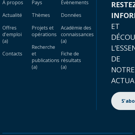
À propos
Pays
Évènements
RESTE
INFO
Actualité
Thèmes
Données
ET
Offres
Projets et
Académie des
d'emploi
opérations
connaissances
DÉCOU
(a)
(a)
L’ESSE
Recherche
Contacts
et
Fiche de
DE
publications
résultats
(a)
(a)
NOTRE
ACTUA
S'ab