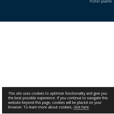
Porter plainte
This site uses cookies to optimize functionality and give you
the best possible experience. If you continue to navigate this
website beyond this page, cookies will be placed on your
browser. To learn more about cookies,
click here
.