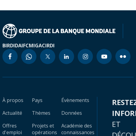
BIRD
IDA
IFC
MIGA
CIRDI
À propos
Pays
Évènements
RESTE
INFO
Actualité
Thèmes
Données
ET
Offres
Projets et
Académie des
d'emploi
opérations
connaissances
DÉCOU