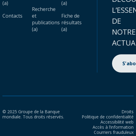
(a)
(a)
L’ESSE
Recherche
Contacts
et
Fiche de
DE
publications
résultats
(a)
(a)
NOTRE
ACTUA
S'ab
© 2025 Groupe de la Banque
Droits
mondiale. Tous droits réservés.
Politique de confidentialité
Accessibilité web
Accès à l’information
Courriers frauduleux