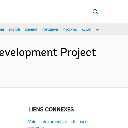
ais
English
Español
Português
Русский
العربية
evelopment Project
LIENS CONNEXES
Voir les documents relatifs au(x)
projet(s)