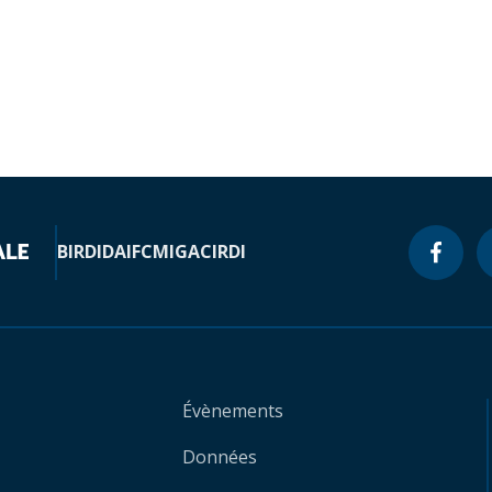
BIRD
IDA
IFC
MIGA
CIRDI
Évènements
Données